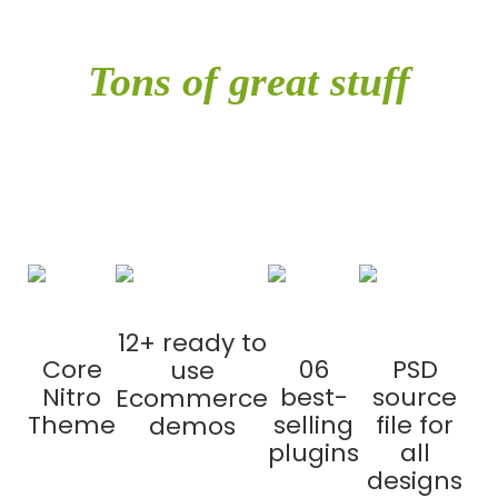
Tons of great stuff
included in single
purchase
12+ ready to
Core
06
PSD
use
Nitro
best-
source
Ecommerce
Theme
selling
file for
demos
plugins
all
designs
SAVE