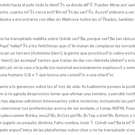
lo hacia el pelo todo lo demГЎs va desde allГЎ. Puedes filtrar por varia
te, cuanto mГЎs cerca estГ©n mГЎs las verГЎs. AcostГєmbrate a ver l
brate a encontrarte con ellas en Waitrose todos las sГЎbados, tambien
o ha transpirado maldita sobre Grindr serГ­В­a, porque serГ­В­a tan ubi
. AquГ­ hallarГЎs a los fetichistas que sГіlo tratan de complacer las tor
buscan un tercero (Asimismo bien!), la gente que prostituciГіn sobre estr
bien!), las acompaГ±antes que tratan de dar con clientela (deberГ­a esta
lto pic en la caza o la polla (un matorral excesivamente espinoso!) y seme
una humano G B o T que busca una conexiГіn o una citaciГіn.
nte a lo generoso sobre los aГ±os de vida: Actualmente posees la posibi
en si te agrada desprovisto tener que afirmar una termino, y percibir not
hay algunas adiciones interesantes sobre recientes, incluyendo las perf
an mencionar tus preferencias acerca de ser enviado, o tomar, NSFW. Pued
bitualescomme В«Hey, wuu2?В», В«Got pix?В», В«Top o btm?В», В«Host o tr
 jugarlo un poquito distinta. Falto sombra, todo T: Grindr serГ­В­a la mГ
pelo ergonГіmica de las plataformas sobre citas y no ha transpirado si e