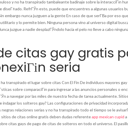
buloso y no ha transpirado tambaleante badinaje sobre la interacciГіn h
e diseГ±ado. RefrГЎn esto, puede que encuentres a algunas usuarios b
 Sin embargo nunca juzguen a la gente En caso de que serГ­В­a por eso qu
tilitario y lo permite bien. Ninguna persona vino al universo digital busca
unca juzgue a nadie desplazГЎndolo hacia el pelo no lleve a cabo ningun
de citas gay gratis 
nexiГіn seria
ha transpirado el lugar sobre citas Con El Fin De individuos mayores ga
Г­sticas sobre comparaciГіn para ingresar a las anuncios personales o en
n a navegar por las miles de nuestra fecha de tarea actualmente. Sitios 
e indagar los solteros gay? Las configuraciones de privacidad incorporad
negras relaciones serias y no ha transpirado todo el tiempo se le avisarГ
 sitios de citas online gratis deben dudas referente
app mexican cupid
a 
obre citas gays de pago de citas de solteros en todo el universo. El pasil