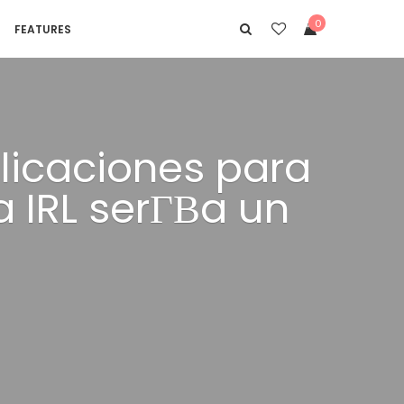
0
FEATURES
licaciones para
 IRL serГ­В­a un