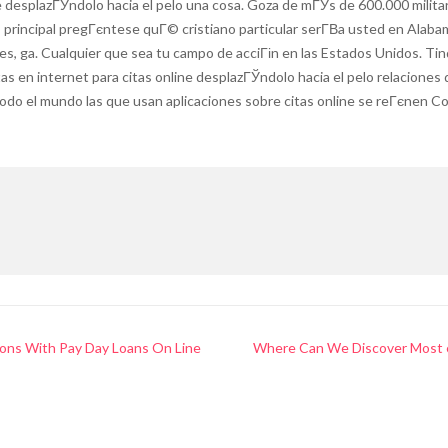
e desplazГЎndolo hacia el pelo una cosa. Goza de mГЎs de 600.000 milita
, principal pregГєntese quГ© cristiano particular serГ­В­a usted en Alab
des, ga. Cualquier que sea tu campo de acciГіn en las Estados Unidos. Ti
tas en internet para citas online desplazГЎndolo hacia el pelo relacione
todo el mundo las que usan aplicaciones sobre citas online se reГєnen Co
ns With Pay Day Loans On Line
Where Can We Discover Most e