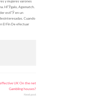
res y mujeres varones
ama. HГЎgalo, Agematch.
nder estГЎ en un
s desinteresadas. Cuando
n El Fin De efectuar
ffective UK On the net
Gambling houses?
Next post