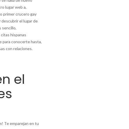
 se halla de nuevo
tro lugar web a,
ro primer crucero gay
 descubrir el lugar de
 sencillo,
 citas hispanas
e para conocerte hasta,
sas con relaciones.
en el
es
am! Te emparejan en tu