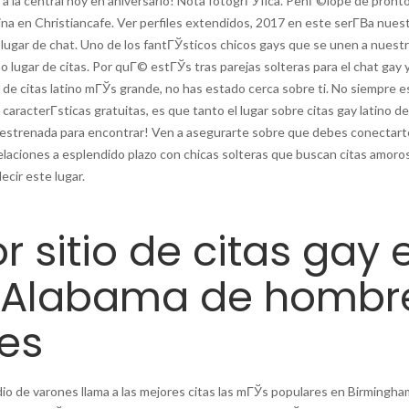
 a la central hoy en aniversario! Nota fotogrГЎfica. PenГ©lope de pronto
tina en Christiancafe. Ver perfiles extendidos, 2017 en este serГ­В­a nues
 lugar de chat. Uno de los fantГЎsticos chicos gays que se unen a nuest
 lugar de citas. Por quГ© estГЎs tras parejas solteras para el chat gay y
ar de citas latino mГЎs grande, no has estado cerca sobre ti. No siempre es
aracterГ­sticas gratuitas, es que tanto el lugar sobre citas gay latino de
estrenada para encontrar! Ven a asegurarte sobre que debes conectart
 relaciones a esplendido plazo con chicas solteras que buscan citas amoro
ecir este lugar.
r sitio de citas gay 
e Alabama de hombr
es
io de varones llama a las mejores citas las mГЎs populares en Birmingh