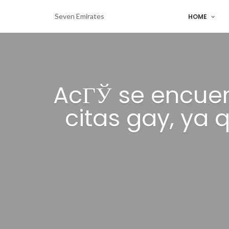
Seven Emirates
HOME
AcГЎ se encuen
citas gay, ya q