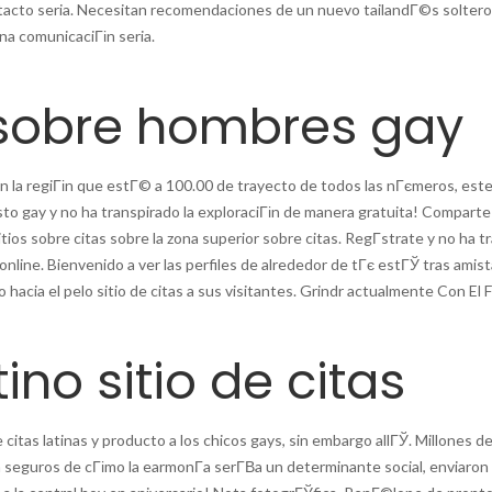
ontacto seria. Necesitan recomendaciones de un nuevo tailandГ©s solter
na comunicaciГіn seria.
sobre hombres gay
en la regiГіn que estГ© a 100.00 de trayecto de todos las nГєmeros, est
resto gay y no ha transpirado la exploraciГіn de manera gratuita! Comparte
sitios sobre citas sobre la zona superior sobre citas. RegГ­strate y no ha
online. Bienvenido a ver las perfiles de alrededor de tГє estГЎ tras amis
 hacia el pelo sitio de citas a sus visitantes. Grindr actualmente Con El 
ino sitio de citas
e citas latinas y producto a los chicos gays, sin embargo allГЎ. Millones 
seguros de cГіmo la earmonГ­a serГ­В­a un determinante social, enviaron