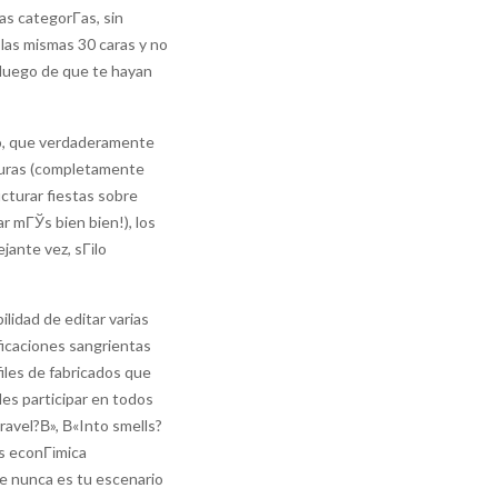
s categorГ­as, sin
as mismas 30 caras y no
 luego de que te hayan
cuo, que verdaderamente
ceduras (completamente
ucturar fiestas sobre
r mГЎs bien bien!), los
jante vez, sГіlo
lidad de editar varias
ificaciones sangrientas
iles de fabricados que
es participar en todos
avel?В», В«Into smells?
Ўs econГіmica
se nunca es tu escenario