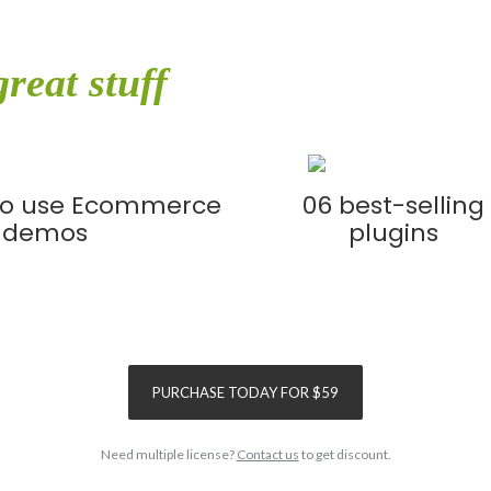
great stuff
included in single
 to use Ecommerce
06 best-selling
demos
plugins
SAVE
$155
PURCHASE TODAY FOR $59
Need multiple license?
Contact us
to get discount.