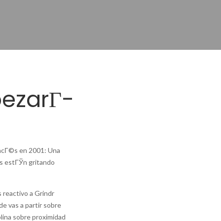
ran
ones
ezarГ­
er
pancГ©s en 2001: Una
es estГЎn gritando
 reactivo a Grindr
e vas a partir sobre
plina sobre proximidad