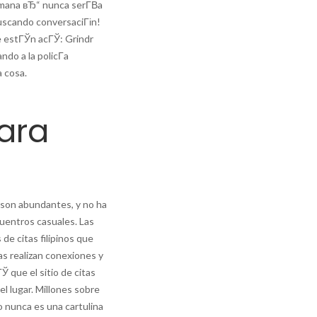
umana вЂ“ nunca serГ­В­a
uscando conversaciГіn!
e estГЎn acГЎ: Grindr
ndo a la policГ­a
a cosa.
para
y son abundantes, y no ha
cuentros casuales. Las
de citas filipinos que
as realizan conexiones y
Ў que el sitio de citas
el lugar. Millones sobre
lo nunca es una cartulina