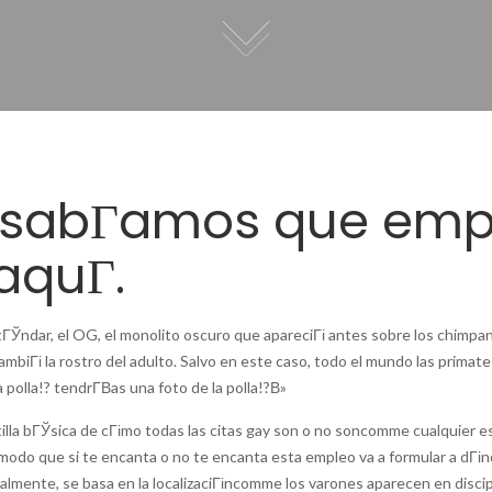
AcГЎ
se
encuent
las
mejores
aplicaci
para
 sabГ­amos que emp
citas
gay,
ya
quГ­.
que
reconoc
familia
stГЎndar, el OG, el monolito oscuro que apareciГі antes sobre los chim
IRL
ambiГі la rostro del adulto. Salvo en este caso, todo el mundo las primat
serГ­
 polla!? tendrГ­В­as una foto de la polla!?В»
В­
tilla bГЎsica de cГіmo todas las citas gay son o no soncomme cualquier es
a
modo que si te encanta o no te encanta esta empleo va a formular a dГіnd
un
almente, se basa en la localizaciГіncomme los varones aparecen en disci
infierno