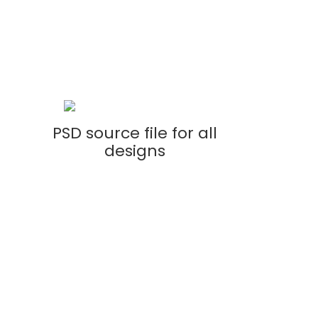
 purchase
PSD source file for all
designs
SAVE
$120