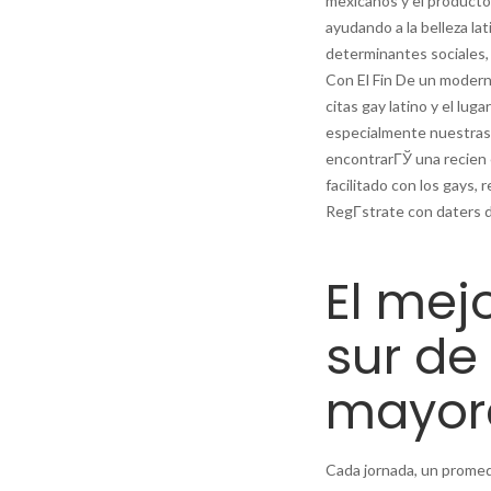
mexicanos y el producto
ayudando a la belleza la
determinantes sociales,
Con El Fin De un moderno
citas gay latino y el lug
especialmente nuestras c
encontrarГЎ una recien 
facilitado con los gays,
RegГ­strate con daters d
El mejo
sur d
mayor
Cada jornada, un promed