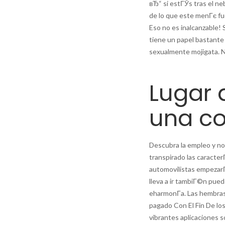
вЂ“ si estГЎs tras el ne
de lo que este menГє fu
Eso no es inalcanzable!
tiene un papel bastante u
sexualmente mojigata. N
Lugar 
una co
Descubra la empleo y no 
transpirado las caracter
automovilistas empezarГЎ
lleva a ir tambiГ©n pued
eharmonГ­a. Las hembras 
pagado Con El Fin De los
vibrantes aplicaciones s