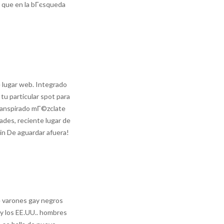
o que en la bГєsqueda
e lugar web. Integrado
 tu particular spot para
 transpirado mГ©zclate
tades, reciente lugar de
Fin De aguardar afuera!
de varones gay negros
 y los EE.UU.. hombres