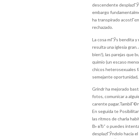
descendente desplazГЎndo
embargo fundamentalmen
ha transpirado acostГєm
rechazado.
La cosa mГЎs bendita y n
resulta una iglesia gran
bien!), las parejas que 
quimio (un escaso menor 
chicos heterosexuales fa
semejante oportunidad, 
Grindr ha mejorado basta
fotos, comunicar a algui
carente pagar.TambiГ©n 
En seguida te Posibilit
las ritmos de charla ha
В» вЂ“ o puedes intentar
desplazГЎndolo hacia el 