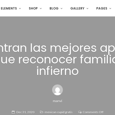
ELEMENTS
SHOP
BLOG
GALLERY
PAGES
tran las mejores ap
ue reconocer familia
infierno
manvi
on
Dec 31, 2020
mexican cupid gratis
Comments Off