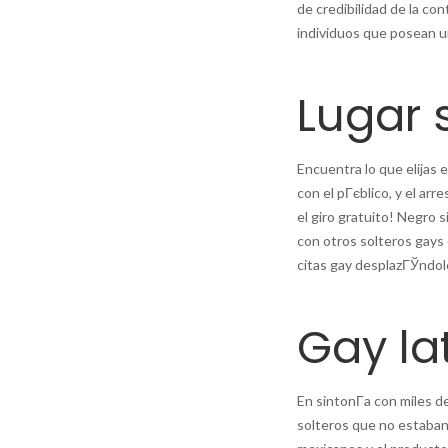
de credibilidad de la c
individuos que posean u
Lugar 
Encuentra lo que elijas 
con el pГєblico, y el ar
el giro gratuito! Negro 
con otros solteros gays 
citas gay desplazГЎndolo
Gay lat
En sintonГ­a con miles d
solteros que no estaban 